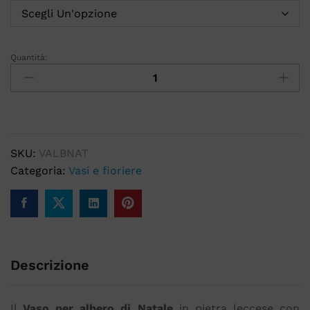
Quantità:
SKU:
VALBNAT
Categoria:
Vasi e fioriere
Descrizione
Il
Vaso per albero di Natale
in pietra leccese con