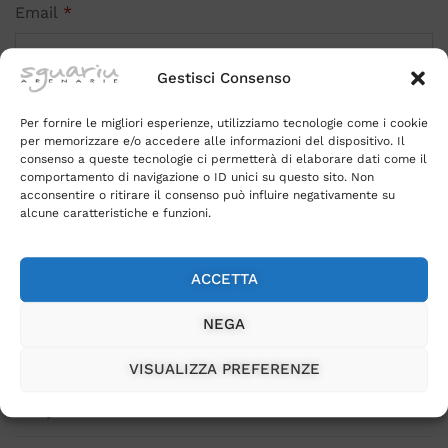
Email
*
Gestisci Consenso
Per fornire le migliori esperienze, utilizziamo tecnologie come i cookie
Salva il mio nome, email e sito web in questo
per memorizzare e/o accedere alle informazioni del dispositivo. Il
consenso a queste tecnologie ci permetterà di elaborare dati come il
browser per la prossima volta che commento.
comportamento di navigazione o ID unici su questo sito. Non
acconsentire o ritirare il consenso può influire negativamente su
alcune caratteristiche e funzioni.
ACCETTA
Non ci sono ancora recensioni, lasciane una.
NEGA
VISUALIZZA PREFERENZE
Acquistato insieme