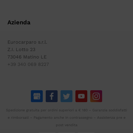
Azienda
Eurocarparo s.r.l.
Z.I. Lotto 23
73046 Matino LE
+39 340 069 8227
Spedizione gratuita per ordini superiori a € 180 – Garanzia soddisfatti
e rimborsati – Pagamento anche in contrassegno – Assistenza pre e
post vendita