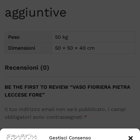
aggiuntive
Peso
50 kg
Dimensioni
50 × 50 × 40 cm
Recensioni (0)
BE THE FIRST TO REVIEW “VASO FIORIERA PIETRA
LECCESE FORE”
Il tuo indirizzo email non sarà pubblicato.
I campi
obbligatori sono contrassegnati
*
Il tuo voto per questo prodotto
Gestisci Consenso