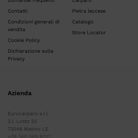
Domande frequenti
Carparo
Contatti
Pietra leccese
Condizioni generali di
Catalogo
vendita
Store Locator
Cookie Policy
Dichiarazione sulla
Privacy
Azienda
Eurocarparo s.r.l.
Z.I. Lotto 23
73046 Matino LE
+39 340 069 8227