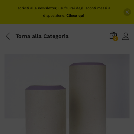
Iscriviti alla newsletter, usufruirai degli sconti messi a
disposizione.
Clicca qui
Torna alla
Categoria
0