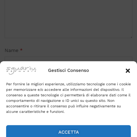
Name
*
Gestisci Consenso
Email
*
Per fornire le migliori esperienze, utilizziamo tecnologie come i cookie
per memorizzare e/o accedere alle informazioni del dispositivo. Il
consenso a queste tecnologie ci permetterà di elaborare dati come il
comportamento di navigazione o ID unici su questo sito. Non
acconsentire o ritirare il consenso può influire negativamente su
alcune caratteristiche e funzioni.
Salva il mio nome, email e sito web in questo
browser per la prossima volta che commento.
ACCETTA