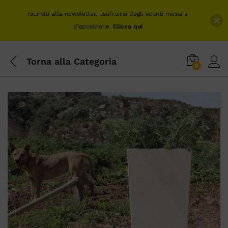
Iscriviti alla newsletter, usufruirai degli sconti messi a
disposizione.
Clicca qui
Torna alla
Categoria
0