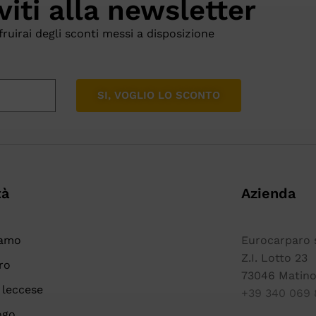
iviti alla newsletter
fruirai degli sconti messi a disposizione
SI, VOGLIO LO SCONTO
tà
Azienda
iamo
Eurocarparo s.
Z.I. Lotto 23
ro
73046 Matino
 leccese
+39 340 069 
ogo