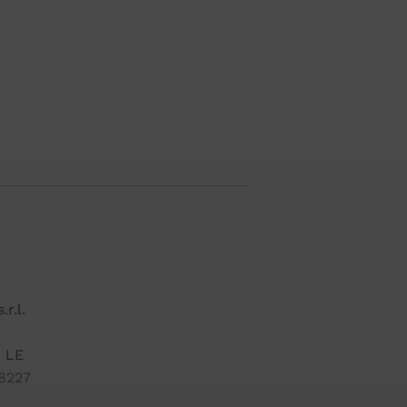
r.l.
 LE
8227