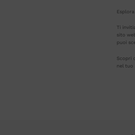
Esplora
Ti invit
sito we
puoi sce
Scopri d
nel tuo