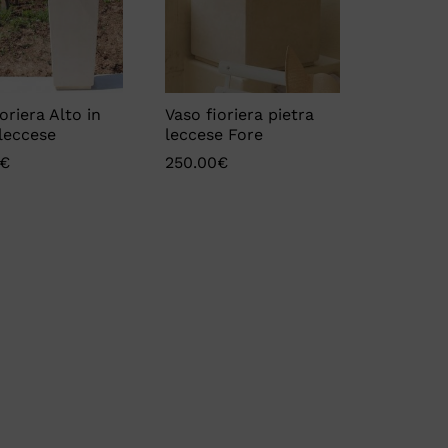
oriera Alto in
Vaso fioriera pietra
 leccese
leccese Fore
€
€
250.00
250.00
€
€