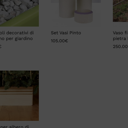
oli decorativi di
Set Vasi Pinto
Vaso fi
o per giardino
pietra
105.00
€
€
€
250.00
250.00
105.00
€
per albero di