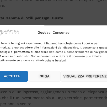
re.
ta Gamma di Stili per Ogni Gusto
stia cercando un vaso semplice ed elegante per il tuo bal
Gestisci Consenso
 giardino, la nostra collezione offre una varietà di stili 
 fornire le migliori esperienze, utilizziamo tecnologie come i cookie per
orizzare e/o accedere alle informazioni del dispositivo. Il consenso a ques
i minimalisti
che si adattano perfettamente a qualsiasi am
nologie ci permetterà di elaborare dati come il comportamento di navigazio
vi, ideali per chi desidera aggiungere un tocco di persona
D unici su questo sito. Non acconsentire o ritirare il consenso può influire
ativamente su alcune caratteristiche e funzioni.
za il Tuo Giardino con Eleganza e Stile
ACCETTA
NEGA
VISUALIZZA PREFERENZ
i vasi e fioriere non sono solo contenitori per piante; son
mare qualsiasi spazio esterno. Posizionati strategicamente,
azzo o di un ingresso, aggiungendo un tocco di eleganza e 
a che il tuo investimento sia a lungo termine, permettendot
 per anni a venire.