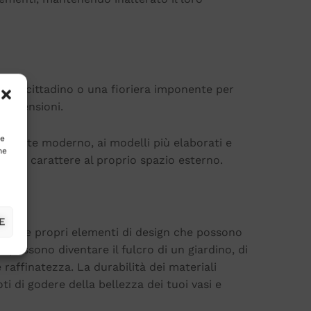
cone cittadino o una fioriera imponente per
e dimensioni.
te
biente moderno, ai modelli più elaborati e
ne
lità e carattere al proprio spazio esterno.
E
o veri e propri elementi di design che possono
 possono diventare il fulcro di un giardino, di
raffinatezza. La durabilità dei materiali
i di godere della bellezza dei tuoi vasi e