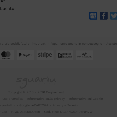
 Locator
Garanzia soddisfatti e rimborsati – Pagamento anche in contrassegno – Assist
Copyright © 2010 – 2026 Carparo.net
di uso e vendita
–
Informativa sulla privacy
–
Informativa sui Cookie
 protetti da Google reCAPTCHA –
Privacy
–
Termini
41238 – P.Iva. 03395000759 – Cod. Fisc: NGLFNC80R04F842W