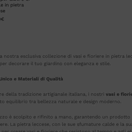
e in pietra
ese
0
€
0
€
a nostra esclusiva collezione di vasi e fioriere in pietra l
per decorare il tuo giardino con eleganza e stile.
Unico e Materiali di Qualità
e della tradizione artigianale italiana, i nostri
vasi e fior
etto equilibrio tra bellezza naturale e design moderno.
zzo è scolpito e rifinito a mano, garantendo un prodotto 
ere. La pietra leccese, con le sue sfumature calde e la su
 per creare vasi e fioriere che resistono al tempo e agli e