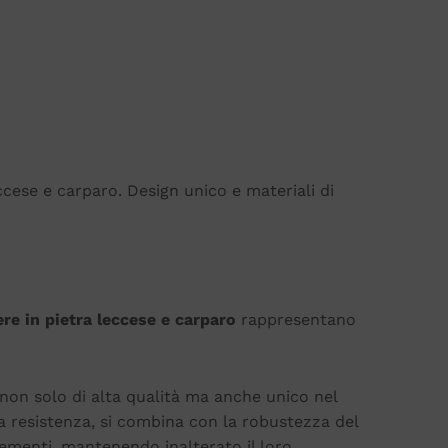
eccese e carparo. Design unico e materiali di
iere in pietra leccese e carparo
rappresentano
non solo di alta qualità ma anche unico nel
a resistenza, si combina con la robustezza del
lementi, mantenendo inalterato il loro