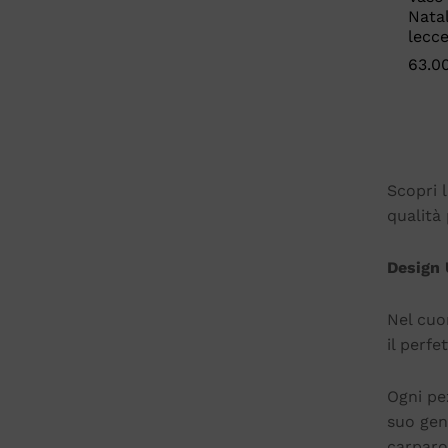
Natal
lecc
63.0
63.0
Scopri l
qualità 
Design 
Nel cuor
il perf
Ogni pe
suo gen
carparo