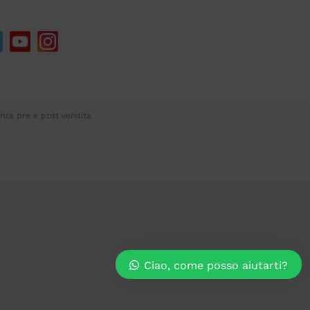
enza pre e post vendita
Ciao, come posso aiutarti?