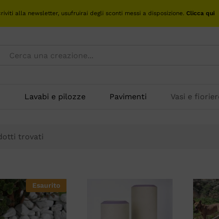
criviti alla newsletter, usufruirai degli sconti messi a disposizione.
Clicca qui
o
Lavabi e pilozze
Pavimenti
Vasi e fiorier
otti trovati
Esaurito