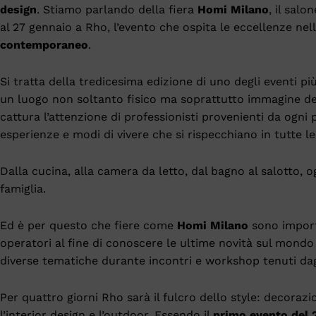
design
. Stiamo parlando della fiera
Homi Milano
, il salo
al 27 gennaio a Rho, l’evento che ospita le eccellenze nell
contemporaneo
.
Si tratta della tredicesima edizione di uno degli eventi pi
un luogo non soltanto fisico ma soprattutto immagine de
cattura l’attenzione di professionisti provenienti da ogni 
esperienze e modi di vivere che si rispecchiano in tutte l
Dalla cucina, alla camera da letto, dal bagno al salotto, 
famiglia.
Ed è per questo che fiere come
Homi Milano
sono importa
operatori al fine di conoscere le ultime novità sul mondo
diverse tematiche durante incontri e workshop tenuti dagli
Per quattro giorni Rho sarà il fulcro dello style: decorazi
l’interior design e l’outdoor. Essendo il
primo evento del 