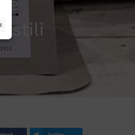
e e
 stili
E
ebook
Twitter