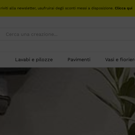
criviti alla newsletter, usufruirai degli sconti messi a disposizione.
Clicca qui
o
Lavabi e pilozze
Pavimenti
Vasi e fiorier