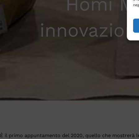
Homi Mi
neg
innovazione
È il primo appuntamento del 2020, quello che mostrerà 