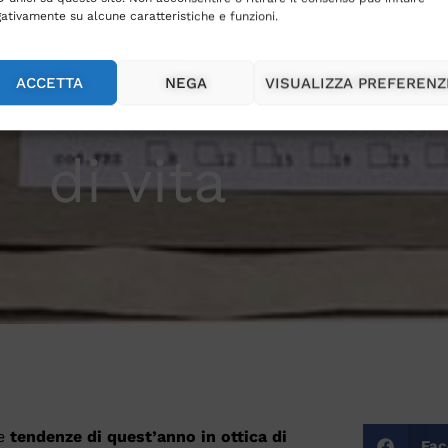
lano: tradizion
ativamente su alcune caratteristiche e funzioni.
 al salone degli
ACCETTA
NEGA
VISUALIZZA PREFERENZ
di vita
le
tendenze di quest’anno in ottica di
Fac