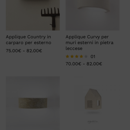
Applique Country in
Applique Curvy per
carparo per esterno
muri esterni in pietra
leccese
75.00
€
-
82.00
€
01
70.00
€
-
82.00
€
Valutato
4.00
su 5