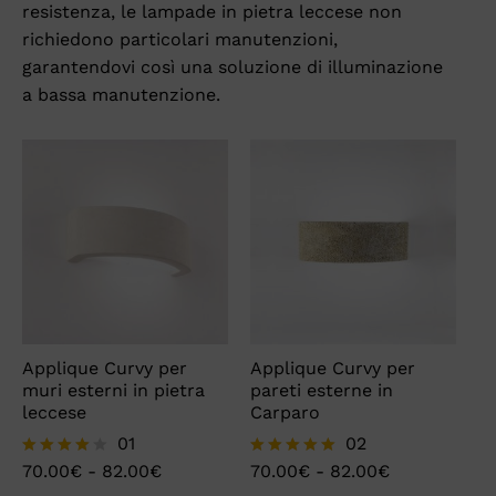
resistenza, le lampade in pietra leccese non
richiedono particolari manutenzioni,
garantendovi così una soluzione di illuminazione
a bassa manutenzione.
Applique Curvy per
Applique Curvy per
muri esterni in pietra
pareti esterne in
leccese
Carparo
01
02
70.00
€
-
82.00
€
70.00
€
-
82.00
€
Valutato
Valutato
4.00
5.00