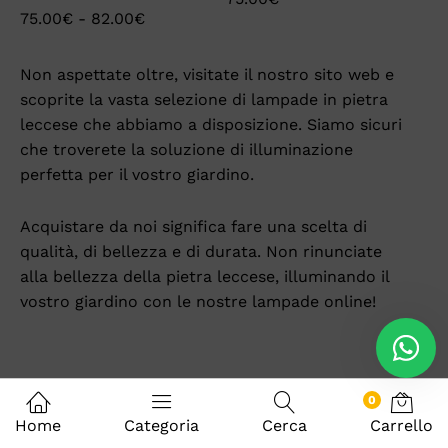
75.00
€
-
82.00
€
Non aspettate oltre, visitate il nostro sito web e
scoprite la vasta selezione di lampade in pietra
leccese che abbiamo a disposizione. Siamo sicuri
che troverete la soluzione di illuminazione
perfetta per il vostro giardino.
Acquistare da noi significa fare una scelta di
qualità, di bellezza e di durata. Non rinunciate
alla bellezza della pietra leccese, illuminando il
vostro giardino con le nostre lampade online!
0
Home
Categoria
Cerca
Carrello
Facebook