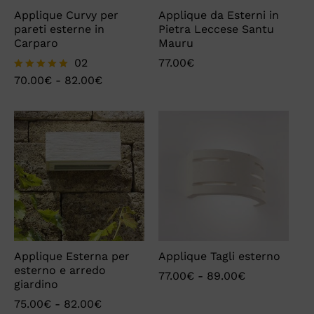
Applique Curvy per
Applique da Esterni in
pareti esterne in
Pietra Leccese Santu
Carparo
Mauru
02
77.00
€
70.00
€
-
82.00
€
Valutato
5.00
su 5
Applique Esterna per
Applique Tagli esterno
esterno e arredo
77.00
€
-
89.00
€
giardino
75.00
€
-
82.00
€