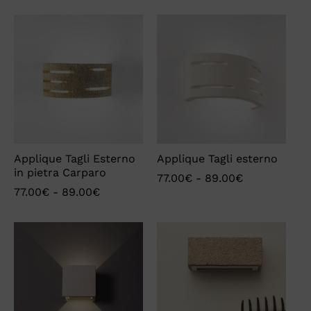
su 5
su 5
Applique Tagli Esterno
Applique Tagli esterno
in pietra Carparo
77.00
€
-
89.00
€
77.00
€
-
89.00
€