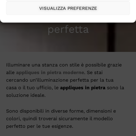
VISUALIZZA PREFERENZE
un’illuminazione
perfetta
Illuminare una stanza con stile è possibile grazie
alle
appliques in pietra moderne
. Se stai
cercando un’illuminazione perfetta per la tua
casa o il tuo ufficio, le
appliques in pietra
sono la
soluzione ideale.
Sono disponibili in diverse forme, dimensioni e
colori, quindi troverai sicuramente il modello
perfetto per le tue esigenze.