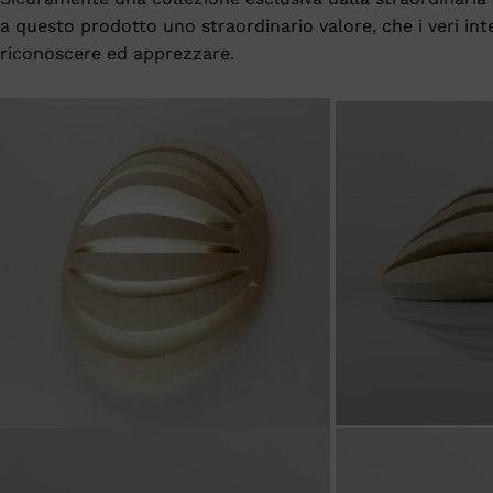
a questo prodotto uno straordinario valore, che i veri i
riconoscere ed apprezzare.