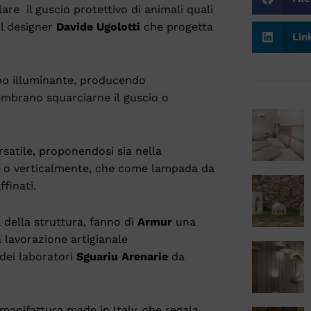
lare il guscio protettivo di animali quali
il designer
Davide Ugolotti
che progetta
Lin
rpo illuminante, producendo
 sembrano squarciarne il guscio o
atile, proponendosi sia nella
 o verticalmente, che come lampada da
finati.
à della struttura, fanno di
Armur
una
 lavorazione artigianale
 dei laboratori
Sguariu Arenarie
da
manifattura made in Italy, che regala