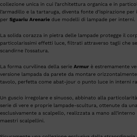
collezione unica in cui l’architettura organica e in partico
l’armadillo e la tartaruga, diventa fonte d’ispirazione per 
per
Sguariu Arenarie
due modelli di lampade per interni.
La solida corazza in pietra delle lampade protegge il co
particolarissimi effetti luce, filtrati attraverso tagli che
scandirne l’ossatura.
La forma curvilinea della serie
Armur
è estremamente vers
versione lampada da parete da montare orizzontalmente
tavolo, perfetta come abat-jour o punto luce in interni raf
Un guscio irregolare e sinuoso, abbinato alla particolarit
serie di vere e proprie lampade-scultura, ottenute da una
esclusivamente a scalpello, realizzata a mano all’interno
maestri scalpellini.
Sicuramente una collezione esclusiva dalla straordinaria 