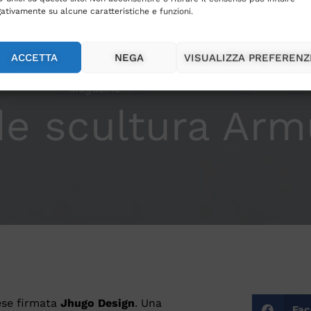
ativamente su alcune caratteristiche e funzioni.
ACCETTA
NEGA
VISUALIZZA PREFERENZ
Magazine
e scultura Arm
ese firmata
Jhugo Design
. Una
Fac