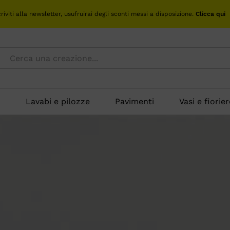
criviti alla newsletter, usufruirai degli sconti messi a disposizione.
Clicca qui
o
Lavabi e pilozze
Pavimenti
Vasi e fiorier