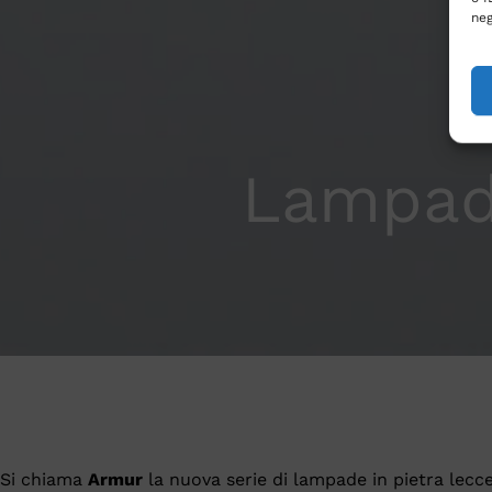
neg
Lampad
Si chiama
Armur
la nuova serie di lampade in pietra lecc