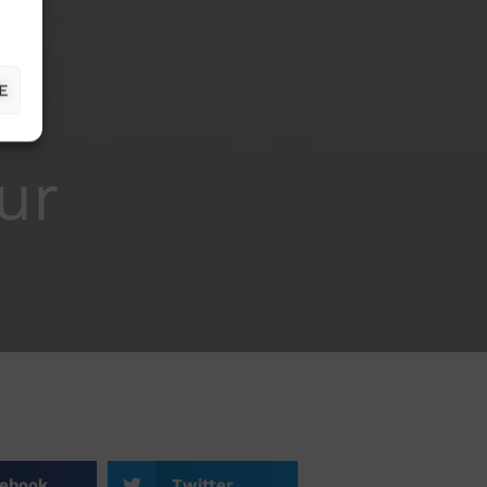
E
ur
ebook
Twitter