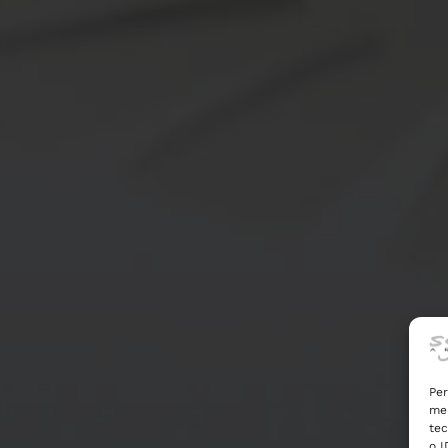
Per
mem
tec
o I