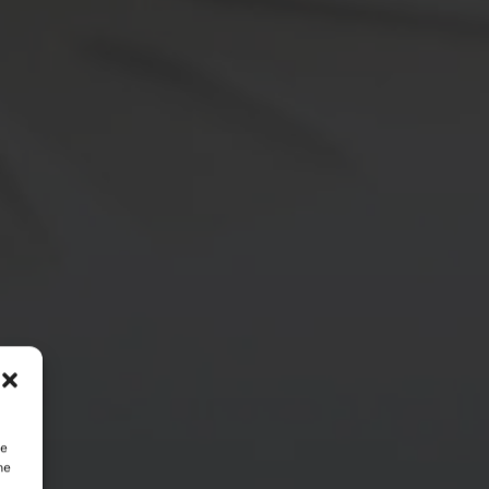
te
ne