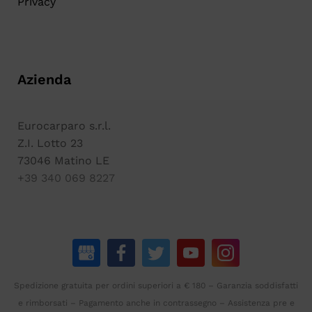
Privacy
Azienda
Eurocarparo s.r.l.
Z.I. Lotto 23
73046 Matino LE
+39 340 069 8227
Spedizione gratuita per ordini superiori a € 180 – Garanzia soddisfatti
e rimborsati – Pagamento anche in contrassegno – Assistenza pre e