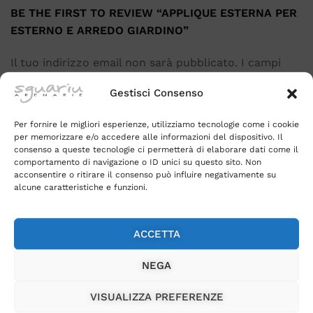
BE THE FIRST TO REVIEW “APPLIQUE ESTERNA PER
ESTERNO E ARREDO GIARDINO”
Il tuo indirizzo email non sarà pubblicato.
I campi
obbligatori sono contrassegnati
*
Gestisci Consenso
Il tuo voto per questo prodotto
Per fornire le migliori esperienze, utilizziamo tecnologie come i cookie
per memorizzare e/o accedere alle informazioni del dispositivo. Il
consenso a queste tecnologie ci permetterà di elaborare dati come il
comportamento di navigazione o ID unici su questo sito. Non
acconsentire o ritirare il consenso può influire negativamente su
alcune caratteristiche e funzioni.
ACCETTA
NEGA
Name
*
VISUALIZZA PREFERENZE