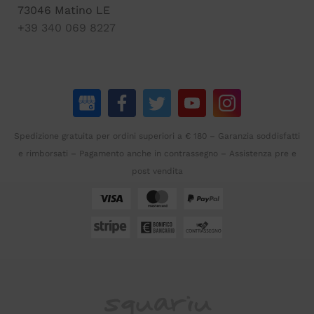
73046 Matino LE
+39 340 069 8227
Spedizione gratuita per ordini superiori a € 180 – Garanzia soddisfatti
e rimborsati – Pagamento anche in contrassegno – Assistenza pre e
post vendita