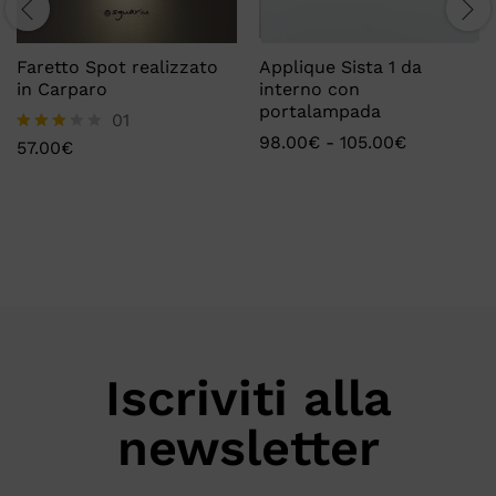
Faretto Spot realizzato
Applique Sista 1 da
in Carparo
interno con
portalampada
01
98.00
€
-
105.00
€
57.00
€
Valutat
o
3.00
su 5
Iscriviti alla
newsletter