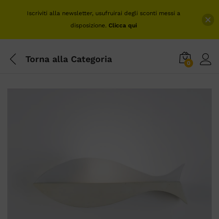
Iscriviti alla newsletter, usufruirai degli sconti messi a
disposizione.
Clicca qui
Torna alla
Categoria
0