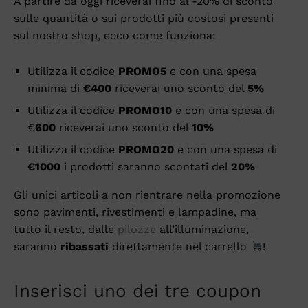
A partire da oggi riceverai fino al -20% di sconto
sulle quantità o sui prodotti più costosi presenti
sul nostro shop, ecco come funziona:
Utilizza il codice
PROMO5
e con una spesa
minima di
€400
riceverai uno sconto del
5%
Utilizza il codice
PROMO10
e con una spesa di
€
600
riceverai uno sconto del
10%
Utilizza il codice
PROMO20
e con una spesa di
€1000
i prodotti saranno scontati del
20%
Gli unici articoli a non rientrare nella promozione
sono pavimenti, rivestimenti e lampadine, ma
tutto il resto, dalle
pilozze
all’illuminazione,
saranno
ribassati
direttamente nel carrello
!
Inserisci uno dei tre coupon