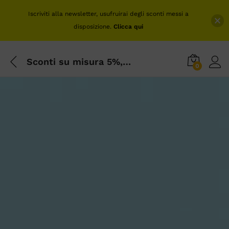
Iscriviti alla newsletter, usufruirai degli sconti messi a
disposizione.
Clicca qui
Sconti su misura 5%, 10% 20% , approfittane ora.
0