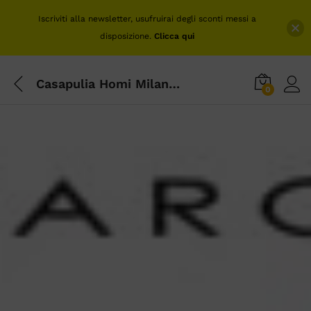
Iscriviti alla newsletter, usufruirai degli sconti messi a
disposizione.
Clicca qui
Casapulia Homi Milano 2014
0