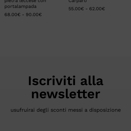
pietra leccese con
Carparo
portalampada
55.00
€
-
62.00
€
68.00
€
-
90.00
€
Iscriviti alla
newsletter
usufruirai degli sconti messi a disposizione