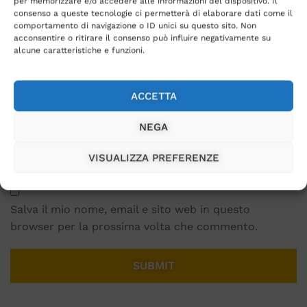
per memorizzare e/o accedere alle informazioni del dispositivo. Il
consenso a queste tecnologie ci permetterà di elaborare dati come il
comportamento di navigazione o ID unici su questo sito. Non
acconsentire o ritirare il consenso può influire negativamente su
alcune caratteristiche e funzioni.
Name
*
ACCETTA
Email
*
NEGA
VISUALIZZA PREFERENZE
Salva il mio nome, email e sito web in questo
browser per la prossima volta che commento.