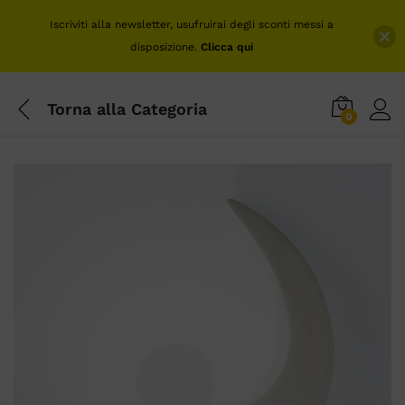
Iscriviti alla newsletter, usufruirai degli sconti messi a
disposizione.
Clicca qui
Torna alla
Categoria
0