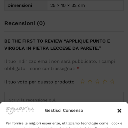
Dimensioni
25 × 10 × 32 cm
Recensioni (0)
BE THE FIRST TO REVIEW “APPLIQUE PUNTO E
VIRGOLA IN PIETRA LECCESE DA PARETE.”
Il tuo indirizzo email non sarà pubblicato.
I campi
obbligatori sono contrassegnati
*
Il tuo voto per questo prodotto
Gestisci Consenso
Per fornire le migliori esperienze, utilizziamo tecnologie come i cookie