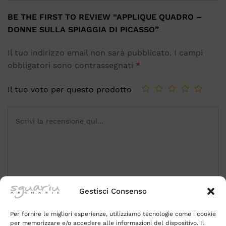
BE THE FIRST TO REVIEW “APPLIQUE QUADRO –
DONNE SULLA SPIAGGIA DI PICASSO”
Il tuo indirizzo email non sarà pubblicato.
I campi
obbligatori sono contrassegnati
*
Il tuo voto per questo prodotto
Gestisci Consenso
Name
*
Per fornire le migliori esperienze, utilizziamo tecnologie come i cookie
per memorizzare e/o accedere alle informazioni del dispositivo. Il