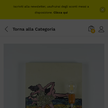
Iscriviti alla newsletter, usufruirai degli sconti messi a
disposizione.
Clicca qui
Torna alla
Categoria
0