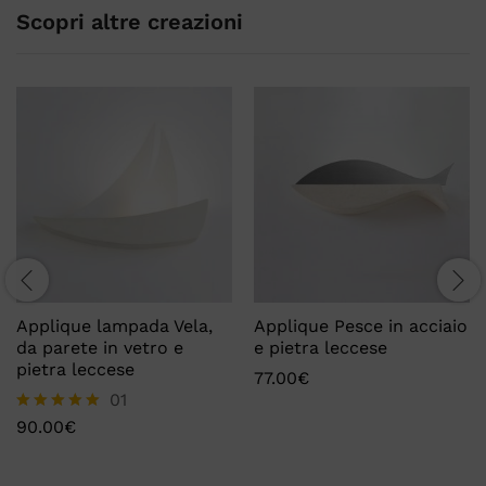
Scopri altre creazioni
Applique lampada Vela,
Applique Pesce in acciaio
da parete in vetro e
e pietra leccese
pietra leccese
77.00
€
01
90.00
€
Valutato
5.00
su 5