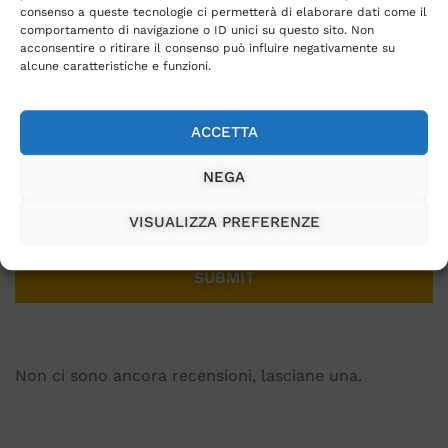
consenso a queste tecnologie ci permetterà di elaborare dati come il
comportamento di navigazione o ID unici su questo sito. Non
acconsentire o ritirare il consenso può influire negativamente su
alcune caratteristiche e funzioni.
Email
*
ACCETTA
NEGA
Salva il mio nome, email e sito web in questo
browser per la prossima volta che commento.
VISUALIZZA PREFERENZE
Non ci sono ancora recensioni, lasciane una.