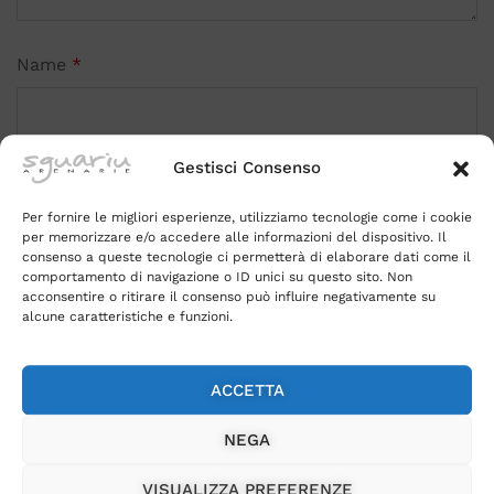
Name
*
Gestisci Consenso
Email
*
Per fornire le migliori esperienze, utilizziamo tecnologie come i cookie
per memorizzare e/o accedere alle informazioni del dispositivo. Il
consenso a queste tecnologie ci permetterà di elaborare dati come il
comportamento di navigazione o ID unici su questo sito. Non
acconsentire o ritirare il consenso può influire negativamente su
Salva il mio nome, email e sito web in questo
alcune caratteristiche e funzioni.
browser per la prossima volta che commento.
ACCETTA
NEGA
VISUALIZZA PREFERENZE