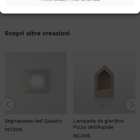
Non ci sono ancora recensioni, lasciane una.
Scopri altre creazioni
Segnapasso led Quadro
Lampada da giardino
Pizzo dell’Aspide
147.00
€
90.00
€