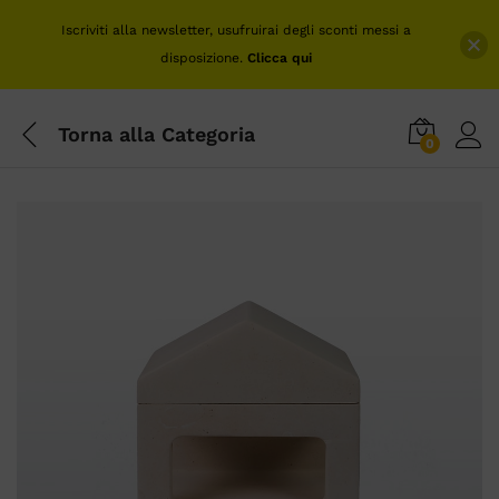
Iscriviti alla newsletter, usufruirai degli sconti messi a
disposizione.
Clicca qui
Torna alla
Categoria
0