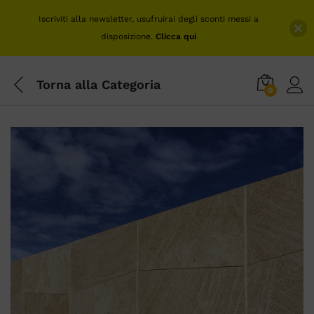
Iscriviti alla newsletter, usufruirai degli sconti messi a
disposizione.
Clicca qui
Torna alla
Categoria
0