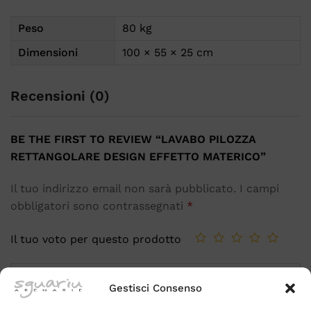
Peso
80 kg
Dimensioni
100 × 55 × 25 cm
Recensioni (0)
BE THE FIRST TO REVIEW “LAVABO PILOZZA
RETTANGOLARE DESIGN EFFETTO MATERICO”
Il tuo indirizzo email non sarà pubblicato.
I campi
obbligatori sono contrassegnati
*
Il tuo voto per questo prodotto
Gestisci Consenso