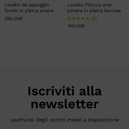
Lavabo da appoggio
Lavabo Pilozza arte
Tondo in pietra solare
povera in pietra leccese
390.00
€
01
140.00
€
Valutato
5.00
su 5
Iscriviti alla
newsletter
usufruirai degli sconti messi a disposizione